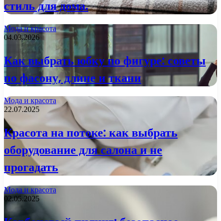
стиль для дома.
Мода и красота
04.03.2026
Как выбрать юбку по фигуре: советы
по фасону, длине и ткани
Мода и красота
22.07.2025
Красота на потоке: как выбрать
оборудование для салона и не
прогадать
Мода и красота
02.05.2025