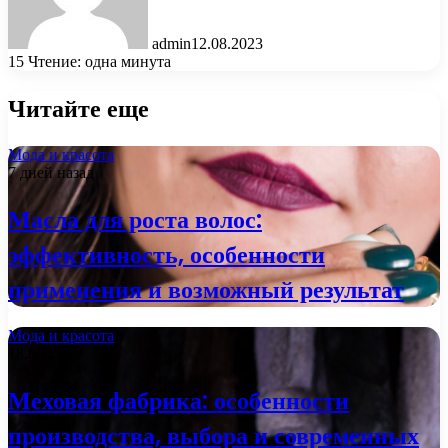
admin
12.08.2023
15
Чтение: одна минута
Читайте еще
Мода и красота
7 дней назад
Масла для роста волос:
эффективность, особенности
применения и возможный результат
Мода и красота
18.06.2026
Меховая фабрика: особенности
производства, выбора и современных