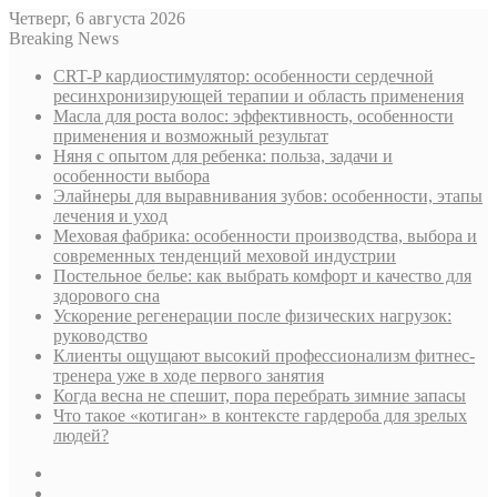
Четверг, 6 августа 2026
Breaking News
CRT-P кардиостимулятор: особенности сердечной
ресинхронизирующей терапии и область применения
Масла для роста волос: эффективность, особенности
применения и возможный результат
Няня с опытом для ребенка: польза, задачи и
особенности выбора
Элайнеры для выравнивания зубов: особенности, этапы
лечения и уход
Меховая фабрика: особенности производства, выбора и
современных тенденций меховой индустрии
Постельное белье: как выбрать комфорт и качество для
здорового сна
Ускорение регенерации после физических нагрузок:
руководство
Клиенты ощущают высокий профессионализм фитнес-
тренера уже в ходе первого занятия
Когда весна не спешит, пора перебрать зимние запасы
Что такое «котиган» в контексте гардероба для зрелых
людей?
Sidebar
Случайная