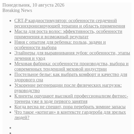
Понедельник, 10 августа 2026
Breaking News
CRT-P кардиостимулятор: особенности сердечной
ресинхронизирующей терапии и область применения
Масла для роста волос: эффективность, особенности
применения и возможный результат
Няня с опытом для ребенка: польза, задачи и
особенности выбора
Элайнеры для выравнивания зубов: особенности, этапы
лечения и уход
Меховая фабрика: особенности производства, выбора и
современных тенденций меховой индустрии
Постельное белье: как выбрать комфорт и качество для
здорового сна
Ускорение регенерации после физических нагрузок:
руководство
Клиенты ощущают высокий профессионализм фитнес-
тренера уже в ходе первого занятия
Когда весна не спешит, пора перебрать зимние запасы
Что такое «котиган» в контексте гардероба для зрелых
людей?
Sidebar
Случайная