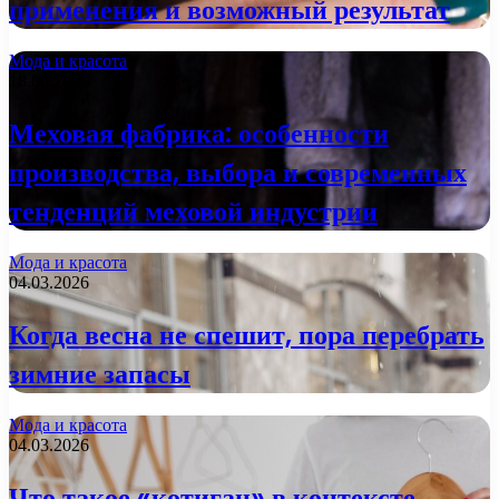
применения и возможный результат
Мода и красота
18.06.2026
Меховая фабрика: особенности
производства, выбора и современных
тенденций меховой индустрии
Мода и красота
04.03.2026
Когда весна не спешит, пора перебрать
зимние запасы
Мода и красота
04.03.2026
Что такое «котиган» в контексте