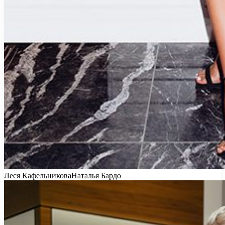
Леся КафельниковаНаталья Бардо