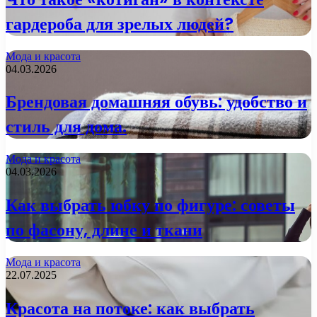
гардероба для зрелых людей?
Мода и красота
04.03.2026
Брендовая домашняя обувь: удобство и
стиль для дома.
Мода и красота
04.03.2026
Как выбрать юбку по фигуре: советы
по фасону, длине и ткани
Мода и красота
22.07.2025
Красота на потоке: как выбрать