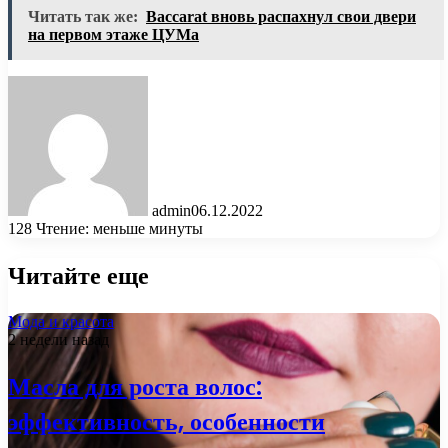
Читать так же:
Baccarat вновь распахнул свои двери
на первом этаже ЦУМа
admin
06.12.2022
128
Чтение: меньше минуты
Читайте еще
Мода и красота
2 недели назад
Масла для роста волос:
эффективность, особенности