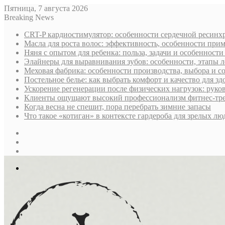
Пятница, 7 августа 2026
Breaking News
CRT-P кардиостимулятор: особенности сердечной ресин
Масла для роста волос: эффективность, особенности при
Няня с опытом для ребенка: польза, задачи и особенност
Элайнеры для выравнивания зубов: особенности, этапы л
Меховая фабрика: особенности производства, выбора и 
Постельное белье: как выбрать комфорт и качество для зд
Ускорение регенерации после физических нагрузок: руко
Клиенты ощущают высокий профессионализм фитнес-трен
Когда весна не спешит, пора перебрать зимние запасы
Что такое «котиган» в контексте гардероба для зрелых лю
Sidebar
Случайная
статья
Log
In
Меню