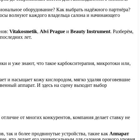
сиональное оборудование? Как выбрать надёжного партнёра?
опросы волнуют каждого владельца салона и начинающего
нов:
Vitakosmetik
,
Alvi Prague
и
Beauty Instrument
. Разберём,
последних лет.
ки и уже знают, что такое карбокситерапия, микротоки или,
ает и насыщает кожу кислородом, мягко удаляя ороговевшие
твенный аппарат. И здесь на сцену выходит выбор
отличие от многих конкурентов, компания делает ставку не
, так и более продвинутые устройства, такие как
Аппарат
ние, что делает его универсальным для салонов разного уровня.