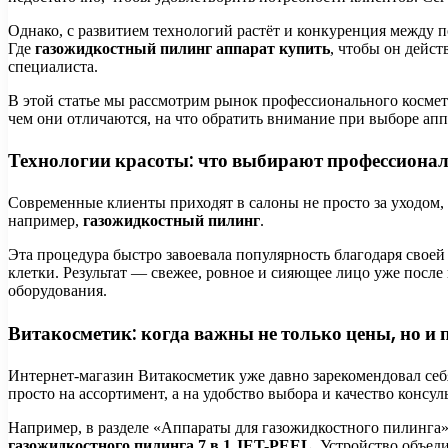
Однако, с развитием технологий растёт и конкуренция между 
Где
газожидкостный пилинг аппарат купить
, чтобы он дейст
специалиста.
В этой статье мы рассмотрим рынок профессионального косме
чем они отличаются, на что обратить внимание при выборе ап
Технологии красоты: что выбирают профессиона
Современные клиенты приходят в салоны не просто за уходом, 
например,
газожидкостный пилинг
.
Эта процедура быстро завоевала популярность благодаря своей
клетки. Результат — свежее, ровное и сияющее лицо уже после 
оборудования.
Витакосметик: когда важны не только цены, но и 
Интернет-магазин Витакосметик уже давно зарекомендовал себ
просто на ассортимент, а на удобство выбора и качество консул
Например, в разделе «Аппараты для газожидкостного пилинга»
газожидкостного пилинга 7 в 1 JET-PEEL
. Устройство объед