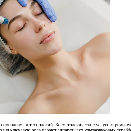
сионализма и технологий. Косметологические услуги стремител
одня ключевую роль играют аппараты: от ультразвуковых скрабб