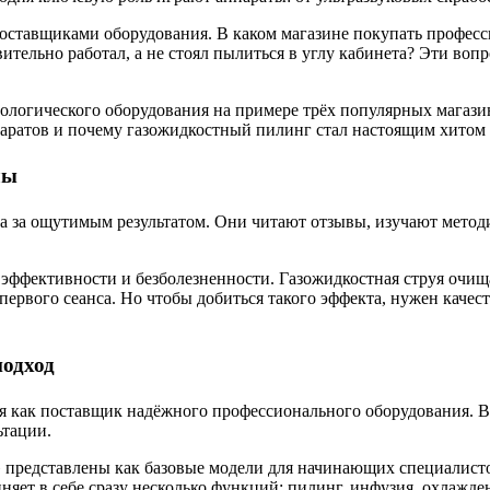
поставщиками оборудования. В каком магазине покупать профес
вительно работал, а не стоял пылиться в углу кабинета? Эти в
тологического оборудования на примере трёх популярных магази
паратов и почему газожидкостный пилинг стал настоящим хитом 
лы
а за ощутимым результатом. Они читают отзывы, изучают методи
 эффективности и безболезненности. Газожидкостная струя очищ
первого сеанса. Но чтобы добиться такого эффекта, нужен качес
подход
я как поставщик надёжного профессионального оборудования. В 
ьтации.
 представлены как базовые модели для начинающих специалистов
иняет в себе сразу несколько функций: пилинг, инфузия, охлажде