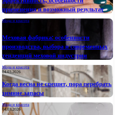
эффективность, особенности
применения и возможный результат
Мода и красота
18.06.2026
Меховая фабрика: особенности
производства, выбора и современных
тенденций меховой индустрии
Мода и красота
04.03.2026
Когда весна не спешит, пора перебрать
зимние запасы
Мода и красота
04.03.2026