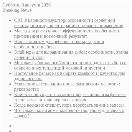
Суббота, 8 августа 2026
Breaking News
CRT-P кардиостимулятор: особенности сердечной
ресинхронизирующей терапии и область применения
Масла для роста волос: эффективность, особенности
применения и возможный результат
Няня с опытом для ребенка: польза, задачи и
особенности выбора
Элайнеры для выравнивания зубов: особенности, этапы
лечения и уход
Меховая фабрика: особенности производства, выбора и
современных тенденций меховой индустрии
Постельное белье: как выбрать комфорт и качество для
здорового сна
Ускорение регенерации после физических нагрузок:
руководство
Клиенты ощущают высокий профессионализм фитнес-
тренера уже в ходе первого занятия
Когда весна не спешит, пора перебрать зимние запасы
Что такое «котиган» в контексте гардероба для зрелых
людей?
Sidebar
Случайная