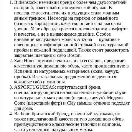
Birkenstock: немецкий бренд с более чем двухсотлетней
историей, известный ортопедической обувью. В
последнее десятилетие их продукция стала модным
явным трендом. Несмотря на переход от семейного
бизнеса к корпорации, качество остается на высоком
уровне. Успех бренда кроется в превосходном комфорте
и качестве, а не в выдающемся дизайне. Особое
внимание заслуживает модель Arizona — культовые
шлепанцы с профилированной стелькой из натуральной
пробки и кожаной подкладкой. Также стоит рассмотреть
закрытые шлепанцы-сабо Boston.
Zara Home: помимо текстиля и аксессуаров, предлагает
качественную домашнюю обувь, часто произведенную в
Испании из натуральных материалов (кожа, каучук,
пробка). Из актуальных предложений выделяются
кожаные сабо и слипоны.
ASPORTUGUESAS: португальский бренд,
специализирующийся на экологичной и удобной обуви
из натуральных материалов (шерсть, каучук). Модели
Come (шерстяной фетр) и Clay (замша) отлично подходят
для дома.
Barbour: британский бренд, известный куртками, но
также предлагающий качественную домашнюю обувь,
преимущественно классические тапочки и слипоны,
часто утепленные натуральным мехом.