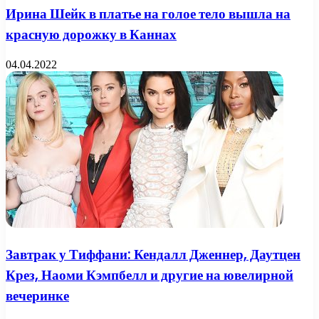
Ирина Шейк в платье на голое тело вышла на
красную дорожку в Каннах
04.04.2022
Завтрак у Тиффани: Кендалл Дженнер, Даутцен
Крез, Наоми Кэмпбелл и другие на ювелирной
вечеринке