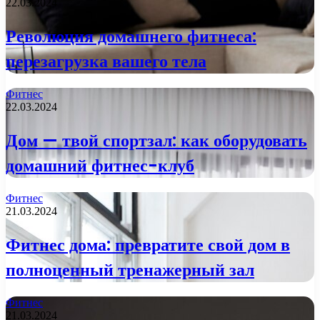
22.03.2024
Революция домашнего фитнеса:
перезагрузка вашего тела
Фитнес
22.03.2024
Дом — твой спортзал: как оборудовать
домашний фитнес-клуб
Фитнес
21.03.2024
Фитнес дома: превратите свой дом в
полноценный тренажерный зал
Фитнес
21.03.2024