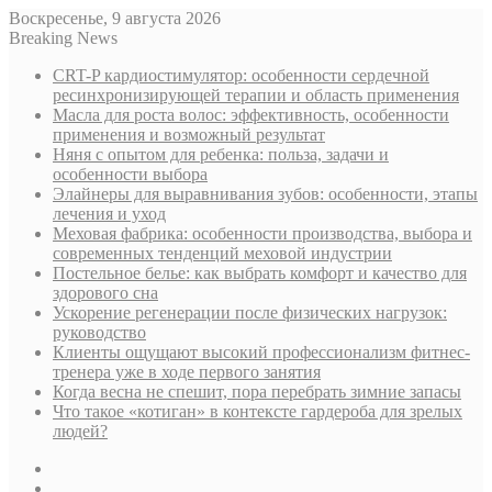
Воскресенье, 9 августа 2026
Breaking News
CRT-P кардиостимулятор: особенности сердечной
ресинхронизирующей терапии и область применения
Масла для роста волос: эффективность, особенности
применения и возможный результат
Няня с опытом для ребенка: польза, задачи и
особенности выбора
Элайнеры для выравнивания зубов: особенности, этапы
лечения и уход
Меховая фабрика: особенности производства, выбора и
современных тенденций меховой индустрии
Постельное белье: как выбрать комфорт и качество для
здорового сна
Ускорение регенерации после физических нагрузок:
руководство
Клиенты ощущают высокий профессионализм фитнес-
тренера уже в ходе первого занятия
Когда весна не спешит, пора перебрать зимние запасы
Что такое «котиган» в контексте гардероба для зрелых
людей?
Sidebar
Случайная