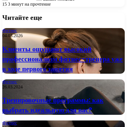
15
3 минут на прочтение
Читайте еще
Фитнес
04.03.2026
Клиенты ощущают высокий
профессионализм фитнес-тренера уже
в ходе первого занятия
Фитнес
26.03.2024
Тренировочные программы: как
выбрать идеальную для вас?
Фитнес