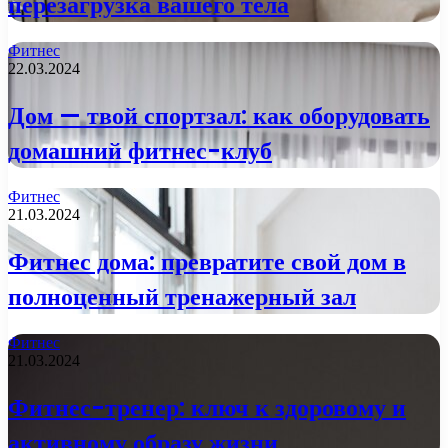
перезагрузка вашего тела
Фитнес
22.03.2024
Дом — твой спортзал: как оборудовать
домашний фитнес-клуб
Фитнес
21.03.2024
Фитнес дома: превратите свой дом в
полноценный тренажерный зал
Фитнес
21.03.2024
Фитнес-тренер: ключ к здоровому и
активному образу жизни