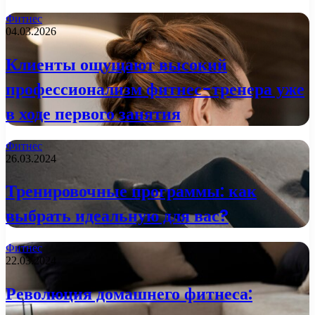
Фитнес
04.03.2026
Клиенты ощущают высокий
профессионализм фитнес-тренера уже
в ходе первого занятия
Фитнес
26.03.2024
Тренировочные программы: как
выбрать идеальную для вас?
Фитнес
22.03.2024
Революция домашнего фитнеса: