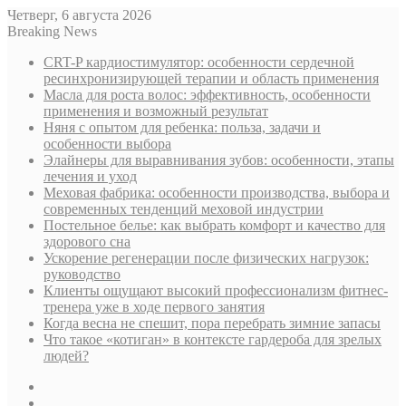
Четверг, 6 августа 2026
Breaking News
CRT-P кардиостимулятор: особенности сердечной
ресинхронизирующей терапии и область применения
Масла для роста волос: эффективность, особенности
применения и возможный результат
Няня с опытом для ребенка: польза, задачи и
особенности выбора
Элайнеры для выравнивания зубов: особенности, этапы
лечения и уход
Меховая фабрика: особенности производства, выбора и
современных тенденций меховой индустрии
Постельное белье: как выбрать комфорт и качество для
здорового сна
Ускорение регенерации после физических нагрузок:
руководство
Клиенты ощущают высокий профессионализм фитнес-
тренера уже в ходе первого занятия
Когда весна не спешит, пора перебрать зимние запасы
Что такое «котиган» в контексте гардероба для зрелых
людей?
Sidebar
Случайная