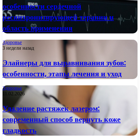
особенности сердечной
ресинхронизирующей терапии и
область применения
Здоровье
3 недели назад
Элайнеры для выравнивания зубов:
особенности, этапы лечения и уход
Здоровье
11.02.2026
Удаление растяжек лазером:
современный способ вернуть коже
гладкость