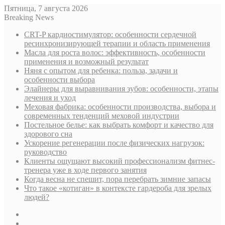
Пятница, 7 августа 2026
Breaking News
CRT-P кардиостимулятор: особенности сердечной
ресинхронизирующей терапии и область применения
Масла для роста волос: эффективность, особенности
применения и возможный результат
Няня с опытом для ребенка: польза, задачи и
особенности выбора
Элайнеры для выравнивания зубов: особенности, этапы
лечения и уход
Меховая фабрика: особенности производства, выбора и
современных тенденций меховой индустрии
Постельное белье: как выбрать комфорт и качество для
здорового сна
Ускорение регенерации после физических нагрузок:
руководство
Клиенты ощущают высокий профессионализм фитнес-
тренера уже в ходе первого занятия
Когда весна не спешит, пора перебрать зимние запасы
Что такое «котиган» в контексте гардероба для зрелых
людей?
Sidebar
Случайная