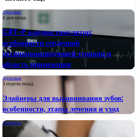
Здоровье
4 дня назад
CRT-P кардиостимулятор:
особенности сердечной
ресинхронизирующей терапии и
область применения
Здоровье
3 недели назад
Элайнеры для выравнивания зубов:
особенности, этапы лечения и уход
Здоровье
11.02.2026