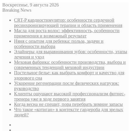
Воскресенье, 9 августа 2026
Breaking News
CRT-P кардиостимулятор: особенности сердечной
ресинхронизирующей терапии и область применения
Масла для роста волос: эффективность, особенности
применения и возможный результат
Няня с опытом для ребенка: польза, задачи и
особенности выбора
Элайнеры для выравнивания зубов: особенности, этапы
лечения и уход
Меховая фабрика: особенности производства, выбора и
современных тенденций меховой индустрии
Постельное белье: как выбрать комфорт и качество для
здорового сна
Ускорение регенерации после физических нагрузок:
руководство
Клиенты ощущают высокий профессионализм фитнес-
тренера уже в ходе первого занятия
Когда весна не спешит, пора перебрать зимние запасы
Что такое «котиган» в контексте гардероба для зрелых
людей?
Sidebar
Случайная