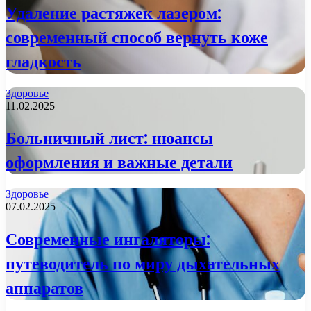
Удаление растяжек лазером:
современный способ вернуть коже
гладкость
Здоровье
11.02.2025
Больничный лист: нюансы
оформления и важные детали
Здоровье
07.02.2025
Современные ингаляторы:
путеводитель по миру дыхательных
аппаратов