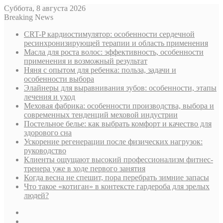
Суббота, 8 августа 2026
Breaking News
CRT-P кардиостимулятор: особенности сердечной
ресинхронизирующей терапии и область применения
Масла для роста волос: эффективность, особенности
применения и возможный результат
Няня с опытом для ребенка: польза, задачи и
особенности выбора
Элайнеры для выравнивания зубов: особенности, этапы
лечения и уход
Меховая фабрика: особенности производства, выбора и
современных тенденций меховой индустрии
Постельное белье: как выбрать комфорт и качество для
здорового сна
Ускорение регенерации после физических нагрузок:
руководство
Клиенты ощущают высокий профессионализм фитнес-
тренера уже в ходе первого занятия
Когда весна не спешит, пора перебрать зимние запасы
Что такое «котиган» в контексте гардероба для зрелых
людей?
Sidebar
Случайная