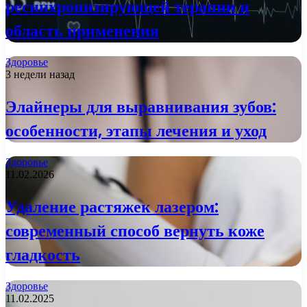
ресинхронизирующей терапии и
область применения
Здоровье
3 недели назад
Элайнеры для выравнивания зубов:
особенности, этапы лечения и уход
Здоровье
11.02.2026
Удаление растяжек лазером:
современный способ вернуть коже
гладкость
Здоровье
11.02.2025