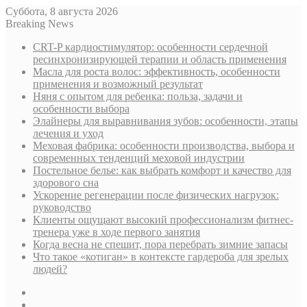
Суббота, 8 августа 2026
Breaking News
CRT-P кардиостимулятор: особенности сердечной
ресинхронизирующей терапии и область применения
Масла для роста волос: эффективность, особенности
применения и возможный результат
Няня с опытом для ребенка: польза, задачи и
особенности выбора
Элайнеры для выравнивания зубов: особенности, этапы
лечения и уход
Меховая фабрика: особенности производства, выбора и
современных тенденций меховой индустрии
Постельное белье: как выбрать комфорт и качество для
здорового сна
Ускорение регенерации после физических нагрузок:
руководство
Клиенты ощущают высокий профессионализм фитнес-
тренера уже в ходе первого занятия
Когда весна не спешит, пора перебрать зимние запасы
Что такое «котиган» в контексте гардероба для зрелых
людей?
Sidebar
Случайная