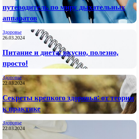
путеводитель по миру дыхательных
аппаратов
Здоровье
26.03.2024
Питание и диета: вкусно, полезно,
просто!
Здоровье
22.03.2024
Секреты крепкого здоровья: от теории
к практике
Здоровье
22.03.2024