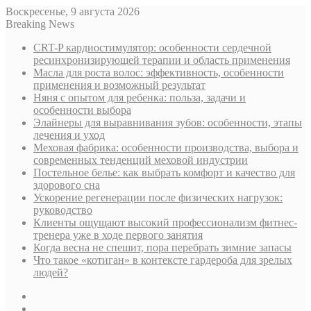
Воскресенье, 9 августа 2026
Breaking News
CRT-P кардиостимулятор: особенности сердечной
ресинхронизирующей терапии и область применения
Масла для роста волос: эффективность, особенности
применения и возможный результат
Няня с опытом для ребенка: польза, задачи и
особенности выбора
Элайнеры для выравнивания зубов: особенности, этапы
лечения и уход
Меховая фабрика: особенности производства, выбора и
современных тенденций меховой индустрии
Постельное белье: как выбрать комфорт и качество для
здорового сна
Ускорение регенерации после физических нагрузок:
руководство
Клиенты ощущают высокий профессионализм фитнес-
тренера уже в ходе первого занятия
Когда весна не спешит, пора перебрать зимние запасы
Что такое «котиган» в контексте гардероба для зрелых
людей?
Sidebar
Случайная