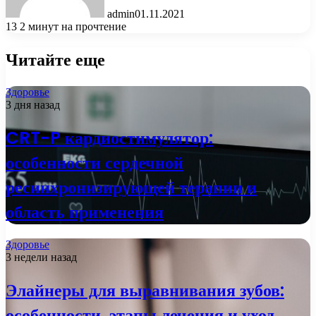
admin
01.11.2021
13
2 минут на прочтение
Читайте еще
Здоровье
3 дня назад
CRT-P кардиостимулятор:
особенности сердечной
ресинхронизирующей терапии и
область применения
Здоровье
3 недели назад
Элайнеры для выравнивания зубов:
особенности, этапы лечения и уход