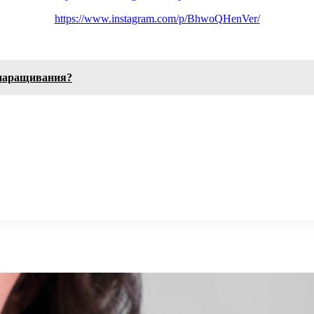
https://www.instagram.com/p/BhwoQHenVer/
 наращивания?