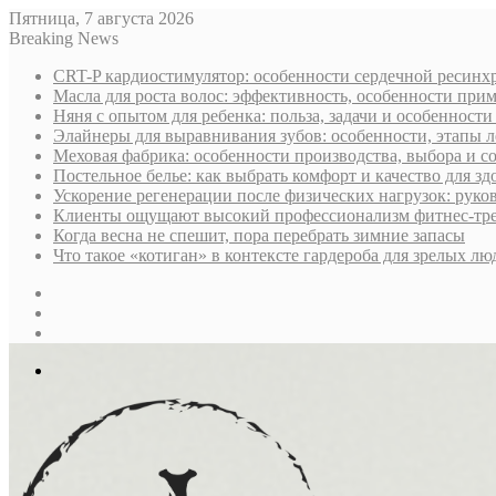
Пятница, 7 августа 2026
Breaking News
CRT-P кардиостимулятор: особенности сердечной ресин
Масла для роста волос: эффективность, особенности при
Няня с опытом для ребенка: польза, задачи и особенност
Элайнеры для выравнивания зубов: особенности, этапы л
Меховая фабрика: особенности производства, выбора и 
Постельное белье: как выбрать комфорт и качество для зд
Ускорение регенерации после физических нагрузок: руко
Клиенты ощущают высокий профессионализм фитнес-трен
Когда весна не спешит, пора перебрать зимние запасы
Что такое «котиган» в контексте гардероба для зрелых лю
Sidebar
Случайная
статья
Log
In
Меню