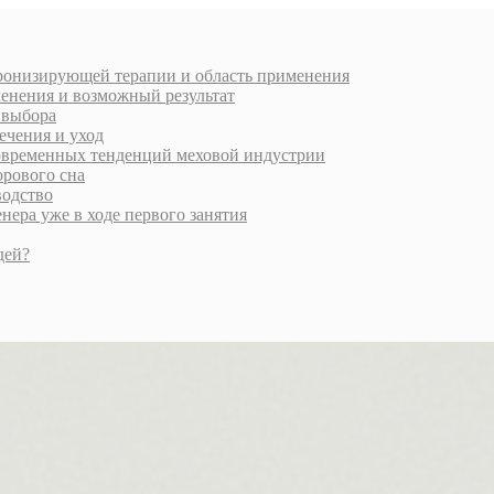
хронизирующей терапии и область применения
менения и возможный результат
и выбора
ечения и уход
современных тенденций меховой индустрии
орового сна
водство
ера уже в ходе первого занятия
дей?