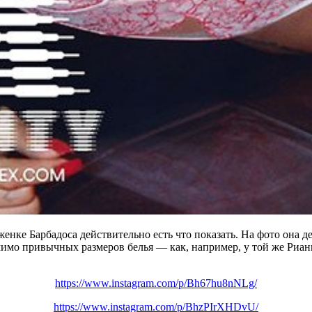
енке Барбадоса действительно есть что показать. На фото она д
мимо привычных размеров белья — как, например, у той же Риан
https://www.instagram.com/p/Bh67hu8nNLg/
https://www.instagram.com/p/BhzPIrXHDvU/