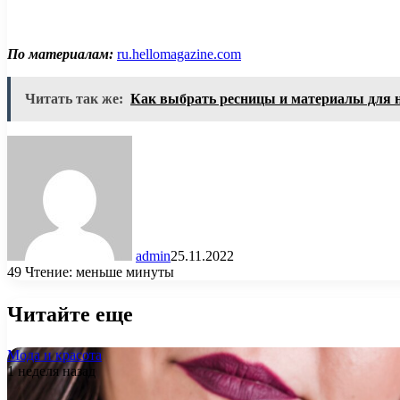
По материалам:
ru.hellomagazine.com
Читать так же:
Как выбрать ресницы и материалы для
admin
25.11.2022
49
Чтение: меньше минуты
Читайте еще
Мода и красота
1 неделя назад