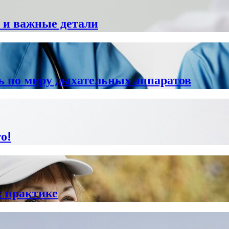
 и важные детали
ь по миру дыхательных аппаратов
о!
к практике