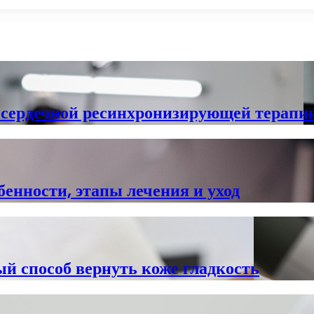
 сердечной ресинхронизирующей терапии
енности, этапы лечения и уход
ый способ вернуть коже гладкость