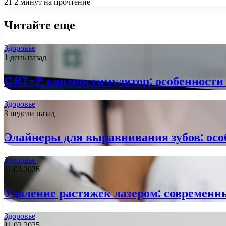
21
2 минут на прочтение
Читайте еще
Здоровье
1 день назад
CRT-P кардиостимулятор: особенности
Здоровье
3 недели назад
Элайнеры для выравнивания зубов: особ
Здоровье
11.02.2026
Удаление растяжек лазером: современн
Здоровье
11.02.2025