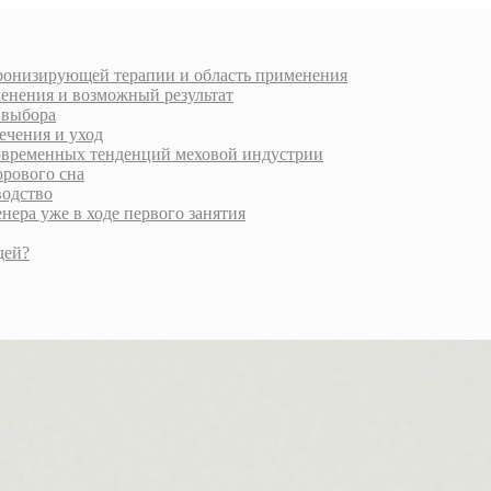
хронизирующей терапии и область применения
менения и возможный результат
и выбора
ечения и уход
современных тенденций меховой индустрии
орового сна
водство
ера уже в ходе первого занятия
дей?