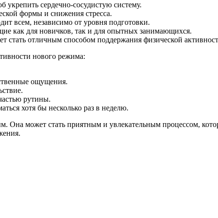
б укрепить сердечно-сосудистую систему.
еской формы и снижения стресса.
ит всем, независимо от уровня подготовки.
щие как для новичков, так и для опытных занимающихся.
ет стать отличным способом поддержания физической активност
ктивности нового режима:
бственные ощущения.
ьствие.
 частью рутины.
аться хотя бы несколько раз в неделю.
ым. Она может стать приятным и увлекательным процессом, кот
жения.