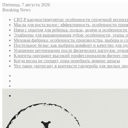
Пятница, 7 августа 2026
Breaking News
CRT-P кардиостимулятор: особенности сердечной ресин
Масла для роста волос: эффективность, особенности при
Няня с опытом для ребенка: польза, задачи и особенност
Элайнеры для выравнивания зубов: особенности, этапы л
Меховая фабрика: особенности производства, выбора и 
Постельное белье: как выбрать комфорт и качество для зд
Ускорение регенерации после физических нагрузок: руко
Клиенты ощущают высокий профессионализм фитнес-трен
Когда весна не спешит, пора перебрать зимние запасы
Что такое «котиган» в контексте гардероба для зрелых лю
Sidebar
Случайная
статья
Log
In
Меню