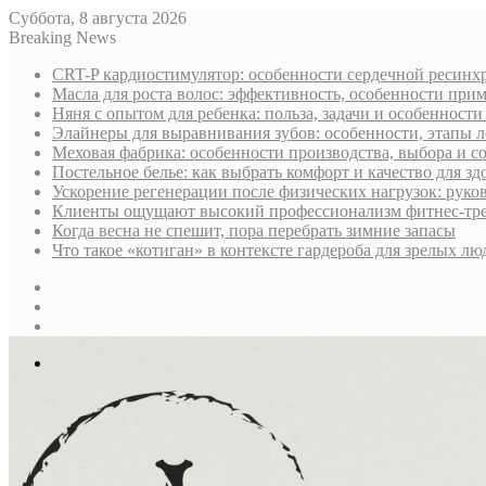
Суббота, 8 августа 2026
Breaking News
CRT-P кардиостимулятор: особенности сердечной ресин
Масла для роста волос: эффективность, особенности при
Няня с опытом для ребенка: польза, задачи и особенност
Элайнеры для выравнивания зубов: особенности, этапы л
Меховая фабрика: особенности производства, выбора и 
Постельное белье: как выбрать комфорт и качество для зд
Ускорение регенерации после физических нагрузок: руко
Клиенты ощущают высокий профессионализм фитнес-трен
Когда весна не спешит, пора перебрать зимние запасы
Что такое «котиган» в контексте гардероба для зрелых лю
Sidebar
Случайная
статья
Log
In
Меню