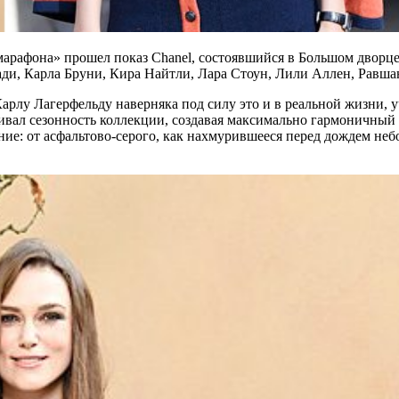
марафона» прошел показ Chanel, состоявшийся в Большом дворце
ади, Карла Бруни, Кира Найтли, Лара Стоун, Лили
Аллен, Равшан
рлу Лагерфельду наверняка под силу это и в реальной жизни, у
ал сезонность коллекции, создавая максимально гармоничный фо
ние: от асфальтово-серого, как нахмурившееся перед дождем не