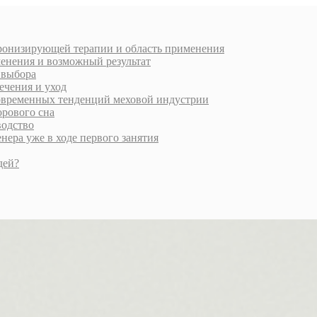
хронизирующей терапии и область применения
менения и возможный результат
и выбора
ечения и уход
современных тенденций меховой индустрии
орового сна
водство
ера уже в ходе первого занятия
дей?