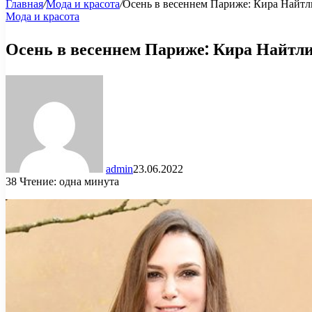
Главная
/
Мода и красота
/
Осень в весеннем Париже: Кира Найтли
Мода и красота
Осень в весеннем Париже: Кира Найтли
admin
23.06.2022
38
Чтение: одна минута