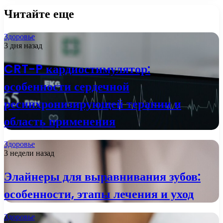
Читайте еще
Здоровье
3 дня назад
CRT-P кардиостимулятор:
особенности сердечной
ресинхронизирующей терапии и
область применения
Здоровье
3 недели назад
Элайнеры для выравнивания зубов:
особенности, этапы лечения и уход
Здоровье