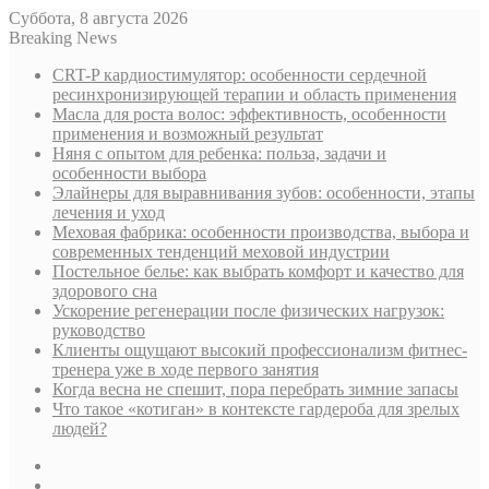
Суббота, 8 августа 2026
Breaking News
CRT-P кардиостимулятор: особенности сердечной
ресинхронизирующей терапии и область применения
Масла для роста волос: эффективность, особенности
применения и возможный результат
Няня с опытом для ребенка: польза, задачи и
особенности выбора
Элайнеры для выравнивания зубов: особенности, этапы
лечения и уход
Меховая фабрика: особенности производства, выбора и
современных тенденций меховой индустрии
Постельное белье: как выбрать комфорт и качество для
здорового сна
Ускорение регенерации после физических нагрузок:
руководство
Клиенты ощущают высокий профессионализм фитнес-
тренера уже в ходе первого занятия
Когда весна не спешит, пора перебрать зимние запасы
Что такое «котиган» в контексте гардероба для зрелых
людей?
Sidebar
Случайная