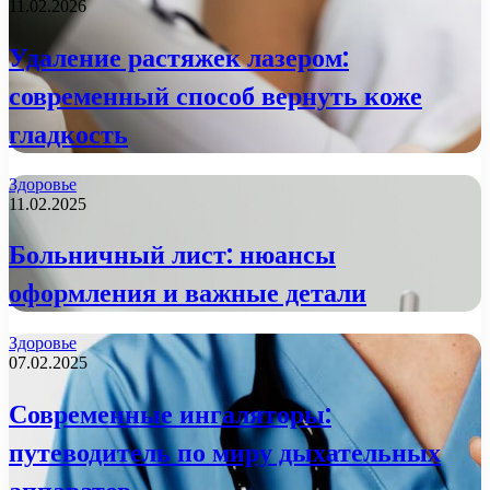
11.02.2026
Удаление растяжек лазером:
современный способ вернуть коже
гладкость
Здоровье
11.02.2025
Больничный лист: нюансы
оформления и важные детали
Здоровье
07.02.2025
Современные ингаляторы:
путеводитель по миру дыхательных