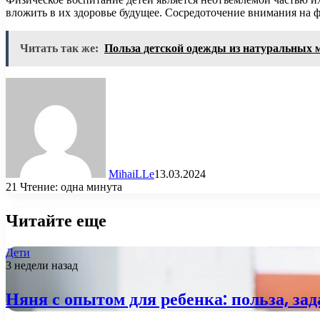
вложить в их здоровье будущее. Сосредоточение внимания на ф
Читать так же:
Польза детской одежды из натуральных 
MihaiLLe
13.03.2024
21
Чтение: одна минута
Читайте еще
Дети
3 недели назад
Няня с опытом для ребенка: польза, за