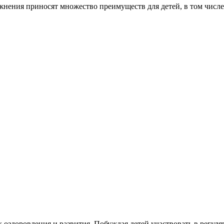
нения приносят множество преимуществ для детей, в том числе
 оздоровления и развития. Побуждая детей участвовать в регул