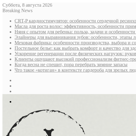
Суббота, 8 августа 2026
Breaking News
CRT-P кардиостимулятор: особенности сердечной ресин
Масла для роста волос: эффективность, особенности при
Няня с опытом для ребенка: польза, задачи и особенност
Элайнеры для выравнивания зубов: особенности, этапы л
Меховая фабрика: особенности производства, выбора и 
Постельное белье: как выбрать комфорт и качество для зд
Ускорение регенерации после физических нагрузок: руко
Клиенты ощущают высокий профессионализм фитнес-трен
Когда весна не спешит, пора перебрать зимние запасы
Что такое «котиган» в контексте гардероба для зрелых лю
Sidebar
Случайная
статья
Log
In
Меню