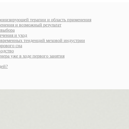
хронизирующей терапии и область применения
менения и возможный результат
и выбора
ечения и уход
современных тенденций меховой индустрии
орового сна
водство
ера уже в ходе первого занятия
дей?