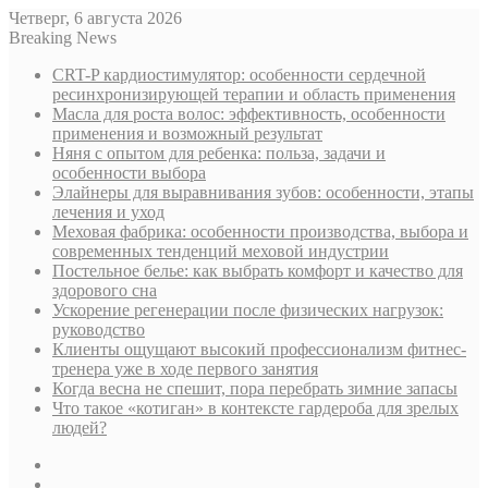
Четверг, 6 августа 2026
Breaking News
CRT-P кардиостимулятор: особенности сердечной
ресинхронизирующей терапии и область применения
Масла для роста волос: эффективность, особенности
применения и возможный результат
Няня с опытом для ребенка: польза, задачи и
особенности выбора
Элайнеры для выравнивания зубов: особенности, этапы
лечения и уход
Меховая фабрика: особенности производства, выбора и
современных тенденций меховой индустрии
Постельное белье: как выбрать комфорт и качество для
здорового сна
Ускорение регенерации после физических нагрузок:
руководство
Клиенты ощущают высокий профессионализм фитнес-
тренера уже в ходе первого занятия
Когда весна не спешит, пора перебрать зимние запасы
Что такое «котиган» в контексте гардероба для зрелых
людей?
Sidebar
Случайная