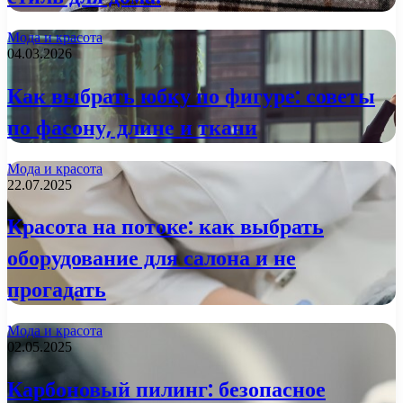
Мода и красота
04.03.2026
Как выбрать юбку по фигуре: советы
по фасону, длине и ткани
Мода и красота
22.07.2025
Красота на потоке: как выбрать
оборудование для салона и не
прогадать
Мода и красота
02.05.2025
Карбоновый пилинг: безопасное