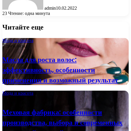
admin
10.02.2022
23
Чтение: одна минута
Читайте еще
Мода и красота
7 дней назад
Масла для роста волос:
эффективность, особенности
применения и возможный результат
Мода и красота
18.06.2026
Меховая фабрика: особенности
производства, выбора и современных