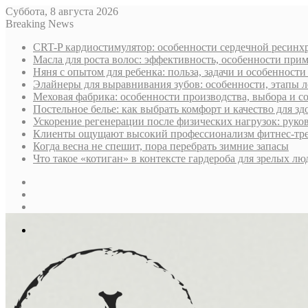
Суббота, 8 августа 2026
Breaking News
CRT-P кардиостимулятор: особенности сердечной ресин
Масла для роста волос: эффективность, особенности при
Няня с опытом для ребенка: польза, задачи и особенност
Элайнеры для выравнивания зубов: особенности, этапы л
Меховая фабрика: особенности производства, выбора и 
Постельное белье: как выбрать комфорт и качество для зд
Ускорение регенерации после физических нагрузок: руко
Клиенты ощущают высокий профессионализм фитнес-трен
Когда весна не спешит, пора перебрать зимние запасы
Что такое «котиган» в контексте гардероба для зрелых лю
Sidebar
Случайная
статья
Log
In
Меню