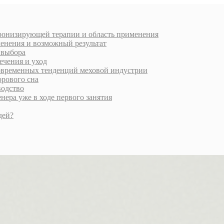
хронизирующей терапии и область применения
менения и возможный результат
и выбора
ечения и уход
современных тенденций меховой индустрии
орового сна
водство
ера уже в ходе первого занятия
дей?