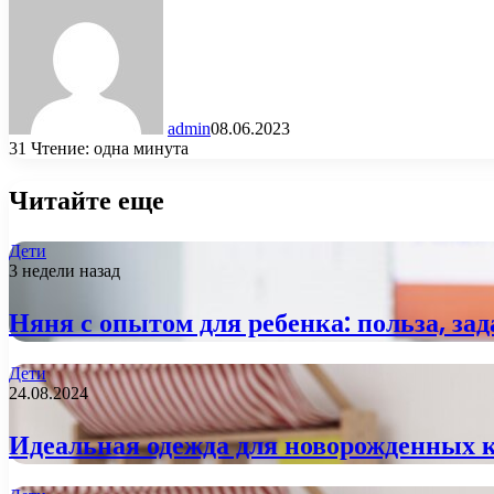
admin
08.06.2023
31
Чтение: одна минута
Читайте еще
Дети
3 недели назад
Няня с опытом для ребенка: польза, за
Дети
24.08.2024
Идеальная одежда для новорожденных к