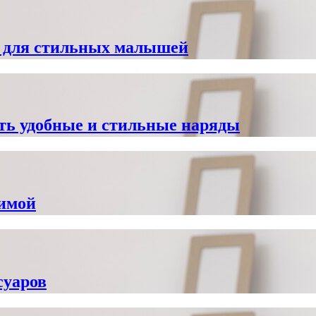
к для стильных малышей
ть удобные и стильные наряды
зимой
суаров